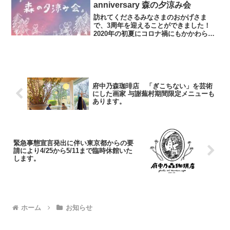
製ベーコンのBLTホ...
anniversary 森の夕涼み会
訪れてくださるみなさまのおかげさま
で、3周年を迎えることができました！
2020年の初夏にコロナ禍にもかかわらず
産声をあげた府中乃森珈琲店。感謝の気
持ちをこめて、テラスにて夏の夕涼み会
を開催します♪スタッフはもちろんオープ
ン当初からカフェに関...
府中乃森珈琲店 「ぎこちない」を芸術
にした画家 与謝蕪村期間限定メニューも
あります。
緊急事態宣言発出に伴い東京都からの要
請により4/25から5/11まで臨時休館いた
します。
ホーム
お知らせ