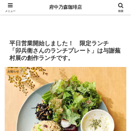
府中乃森珈琲店
府中乃森珈琲店
メニュー
検索
平日営業開始しました！ 限定ランチ
「卯兵衛さんのランチプレート」は与謝蕪
村展の創作ランチです。
お知らせ