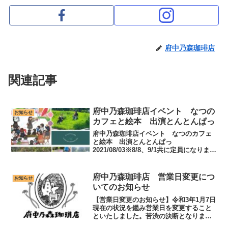
府中乃森珈琲店
関連記事
府中乃森珈琲店イベント なつの
お知らせ
カフェと絵本 出演とんとんぱっ
府中乃森珈琲店イベント なつのカフェ
と絵本 出演とんとんぱっ
2021/08/03※8/8、9/1共に定員になりまし
た。現在当日券のみとなります。※感染
症対策をしながらの開催となります。ご
理解くださいますようお願い申し上げま
府中乃森珈琲店 営業日変更につ
お知らせ
す。府中乃森珈琲店...
いてのお知らせ
【営業日変更のお知らせ】令和3年1月7日
現在の状況を鑑み営業日を変更すること
といたしました。苦渋の決断となりまし
たがご了承ください。下記の期間、土日