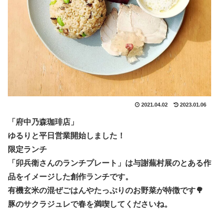
2021.04.02
2023.01.06
「府中乃森珈琲店」
ゆるりと平日営業開始しました！
限定ランチ
「卯兵衛さんのランチプレート」は与謝蕪村展のとある作
品をイメージした創作ランチです。
有機玄米の混ぜごはんやたっぷりのお野菜が特徴です🌳
豚のサクラジュレで春を満喫してくださいね。
.