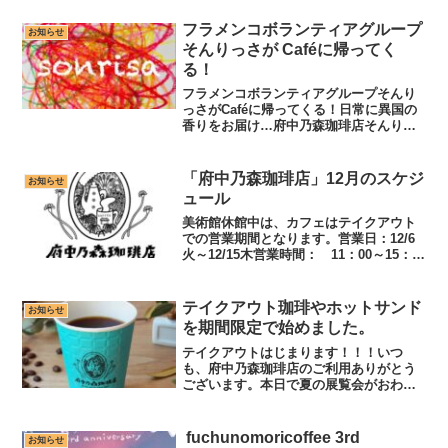
祝日のみ営業となります。実施期間 令
和3年1月9日（土）-2月7日（日）営業時
フラメンコボランティアグループ
お知らせ
間 変更なし1...
そんりっさが Caféに帰ってく
る！
フラメンコボランティアグループそんり
っさがCaféに帰ってくる！日常に異国の
香りをお届け…府中乃森珈琲店そんりっ
さコラボLive vol.2リベンジ《投げ銭》
3月の開催をお待ちくださっていた皆様も
おまたせしました！「そんりっさ」がフ
「府中乃森珈琲店」12月のスケジ
お知らせ
ラメンコ...
ュール
美術館休館中は、カフェはテイクアウト
での営業期間となります。営業日：12/6
火～12/15木営業時間： 11：00～15：
30 営業いたします。12/5月，12/12月，
12/16金 は休業市の駐車場はご利用可能
です。館内は立入禁止です。こ...
テイクアウト珈琲やホットサンド
お知らせ
を期間限定で始めました。
テイクアウトはじまります！！！いつ
も、府中乃森珈琲店のご利用ありがとう
ございます。本日で夏の展覧会がおわり
ます。そんな矢先ですが9/7火曜日からの
計9日間、テイクアウト限定のホットサン
ドの販売をおこないます限定商品「自家
fuchunomoricoffee 3rd
お知らせ